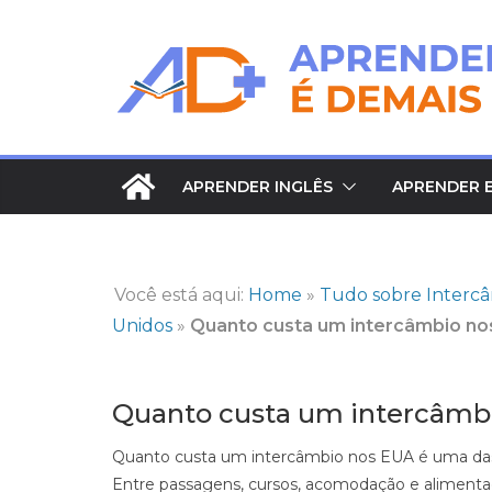
Pular
para
o
conteúdo
APRENDER INGLÊS
APRENDER 
Você está aqui:
Home
»
Tudo sobre Intercâm
Unidos
»
Quanto custa um intercâmbio no
Quanto custa um intercâmbi
Quanto custa um intercâmbio nos EUA é uma das 
Entre passagens, cursos, acomodação e alimenta