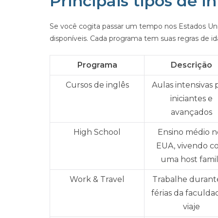
Principais tipos de 
Se você cogita passar um tempo nos Estados Uni
disponíveis. Cada programa tem suas regras de ida
Programa
Descrição
Cursos de inglês
Aulas intensivas 
iniciantes e
avançados
High School
Ensino médio n
EUA, vivendo c
uma host fami
Work & Travel
Trabalhe durant
férias da faculda
viaje