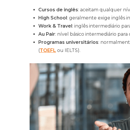
Cursos de inglês
: aceitam qualquer níve
High School
: geralmente exige inglês i
Work & Travel
: inglês intermediário par
Au Pair
: nível básico intermediário para
Programas universitários
: normalment
(
TOEFL
ou IELTS).