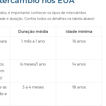
intercâmbio nos EUA
dos, é importante conhecer os tipos de intercâmbio
de e duração. Confira todos os detalhes na tabela abaixo!
Duração média
Idade mínima
para
1 mês a 1 ano
16 anos
os
6 meses/1 ano
14 anos
om
ly
e as
3 a 4 meses
18 anos
de e