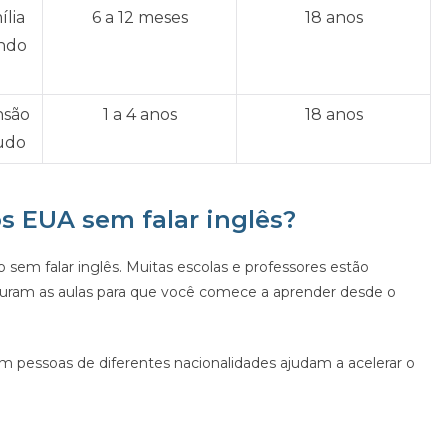
lia
6 a 12 meses
18 anos
ndo
nsão
1 a 4 anos
18 anos
tudo
s EUA sem falar inglês?
 sem falar inglês. Muitas escolas e professores estão
uturam as aulas para que você comece a aprender desde o
m pessoas de diferentes nacionalidades ajudam a acelerar o