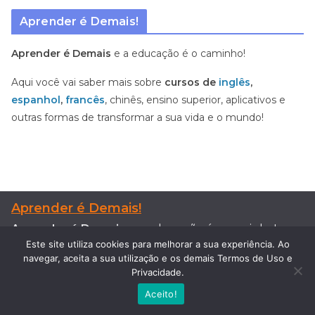
Aprender é Demais!
Aprender é Demais
e a educação é o caminho!
Aqui você vai saber mais sobre
cursos de
inglês
,
espanhol
,
francês
, chinês, ensino superior, aplicativos e
outras formas de transformar a sua vida e o mundo!
Aprender é Demais!
Aprender é Demais
e a educação é o caminho!
Este site utiliza cookies para melhorar a sua experiência. Ao
navegar, aceita a sua utilização e os demais Termos de Uso e
Aqui você vai saber mais sobre
cursos de inglês,
Privacidade.
espanhol, francês
, chinês. Tudo de como aprender
Aceito!
conteúdos que podem transformar a sua vida e o