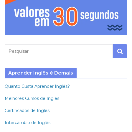
Aprender Inglês é Demais
Quanto Custa Aprender Inglês?
Melhores Cursos de Inglês
Certificados de Inglês
Intercâmbio de Inglês