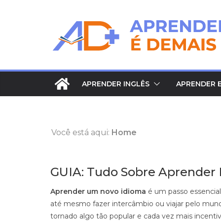
Pular
para
o
conteúdo
APRENDER INGLÊS
APRENDER 
Você está aqui:
Home
GUIA: Tudo Sobre Aprender 
Aprender um novo idioma
é um passo essencial 
até mesmo fazer intercâmbio ou viajar pelo mund
tornado algo tão popular e cada vez mais incentiv