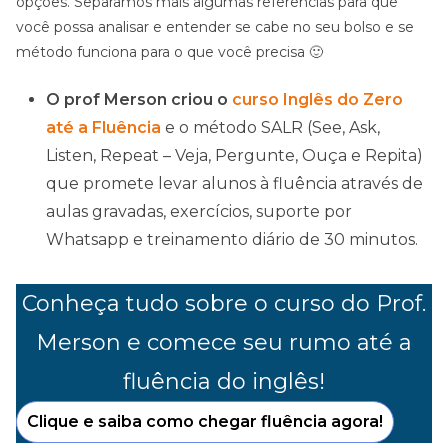
opções. Separamos mais algumas referências para que
você possa analisar e entender se cabe no seu bolso e se
método funciona para o que você precisa 🙂
O prof Merson criou o
curso Inglês do Zero
até a Fluência
e o método SALR (See, Ask,
Listen, Repeat – Veja, Pergunte, Ouça e Repita)
que promete levar alunos à fluência através de
aulas gravadas, exercícios, suporte por
Whatsapp e treinamento diário de 30 minutos.
Conheça tudo sobre o curso do Prof.
Merson e comece seu rumo até a
fluência do inglês!
Clique e saiba como chegar fluência agora!