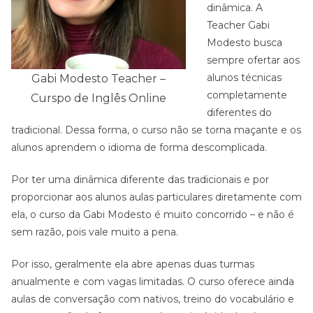
dinâmica. A
Teacher Gabi
Modesto busca
sempre ofertar aos
alunos técnicas
Gabi Modesto Teacher –
completamente
Curspo de Inglês Online
diferentes do
tradicional. Dessa forma, o curso não se torna maçante e os
alunos aprendem o idioma de forma descomplicada.
Por ter uma dinâmica diferente das tradicionais e por
proporcionar aos alunos aulas particulares diretamente com
ela, o curso da Gabi Modesto é muito concorrido – e não é
sem razão, pois vale muito a pena.
Por isso, geralmente ela abre apenas duas turmas
anualmente e com vagas limitadas. O curso oferece ainda
aulas de conversação com nativos, treino do vocabulário e