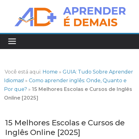
Pular
para
o
conteúdo
Você está aqui:
Home
»
GUIA: Tudo Sobre Aprender
Idiomas!
»
Como aprender inglês: Onde, Quanto e
Por que?
»
15 Melhores Escolas e Cursos de Inglês
Online [2025]
15 Melhores Escolas e Cursos de
Inglês Online [2025]