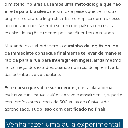
o mistério:
no Brasil, usamos uma metodologia que não
é feita para brasileiros
e sim para países que têm outra
origem e estrutura linguística. Isso complica demais nosso
aprendizado nos fazendo ser um dos países com mais
escolas de inglês e menos pessoas fluentes do mundo.
Mudando essa abordagem, o
cursinho de inglês online
da Immediate consegue finalmente te levar de maneira
rápida para a rua para interagir em inglês
, ainda mesmo
no começo dos estudos, quando no início do aprendizado
das estruturas e vocabulário.
Este curso que vai te surpreender
, conta plataforma
exclusiva e interativa, aulões ao vivo mensalmente, suporte
com professores e mais de 300 aulas em 6 níveis de
aprendizado.
Tudo isso com certificado no final!
Venha fazer uma aula experimental,