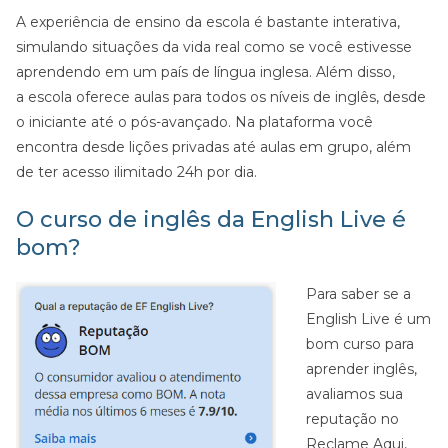
A experiência de ensino da escola é bastante interativa,
simulando situações da vida real como se você estivesse
aprendendo em um país de língua inglesa. Além disso,
a escola oferece aulas para todos os níveis de inglês, desde
o iniciante até o pós-avançado. Na plataforma você
encontra desde lições privadas até aulas em grupo, além
de ter acesso ilimitado 24h por dia.
O curso de inglês da English Live é
bom?
Para saber se a
English Live é um
bom curso para
aprender inglês,
avaliamos sua
reputação no
Reclame Aqui,