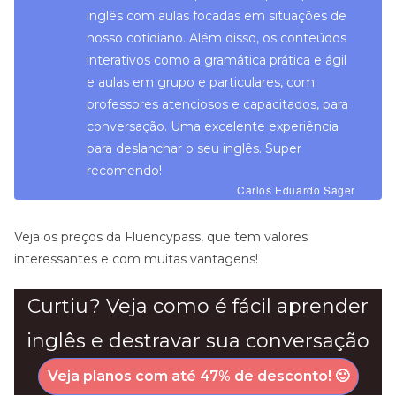
inglês com aulas focadas em situações de
nosso cotidiano. Além disso, os conteúdos
interativos como a gramática prática e ágil
e aulas em grupo e particulares, com
professores atenciosos e capacitados, para
conversação. Uma excelente experiência
para deslanchar o seu inglês. Super
recomendo!
Carlos Eduardo Sager
Veja os preços da Fluencypass, que tem valores
interessantes e com muitas vantagens!
Curtiu? Veja como é fácil aprender
inglês e destravar sua conversação
Veja planos com até 47% de desconto!
🙂