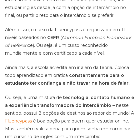
estudar inglês desde já com a opção de intercâmbio no
final, ou partir direto para o intercâmbio se preferir.
Além disso, o curso da Fluencypass é organizado em 11
níveis baseados no
CEFR
(
Common European Framework
of Referen
ce). Ou seja, é um curso reconhecido
mundialmente e com certificado a cada nível.
Ainda mais, a escola acredita em ir além da teoria. Coloca
todo aprendizado em prática
constantemente para o
estudante ter confiança e não travar na hora de falar.
Ou seja, é uma mistura de
tecnologia, contato humano e
a experiência transformadora do intercâmbio
– nesse
sentido, possui 8 opções de destinos ao redor do mundo! A
Fluencypass
é boa opção para quem quer estudar online.
Mas também vale a pena para quem sonha em combinar
um cursinho de inglês com um intercâmbio.