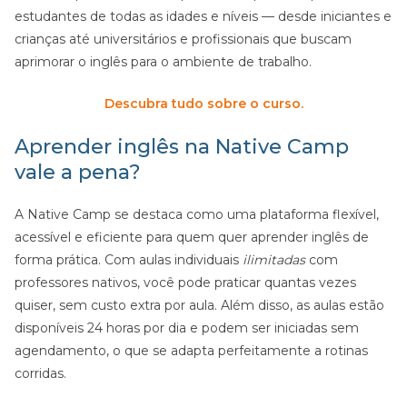
estudantes de todas as idades e níveis — desde iniciantes e
crianças até universitários e profissionais que buscam
aprimorar o inglês para o ambiente de trabalho.
Descubra tudo sobre o curso.
Aprender inglês na Native Camp
vale a pena?
A Native Camp se destaca como uma plataforma flexível,
acessível e eficiente para quem quer aprender inglês de
forma prática. Com aulas individuais
ilimitadas
com
professores nativos, você pode praticar quantas vezes
quiser, sem custo extra por aula. Além disso, as aulas estão
disponíveis 24 horas por dia e podem ser iniciadas sem
agendamento, o que se adapta perfeitamente a rotinas
corridas.