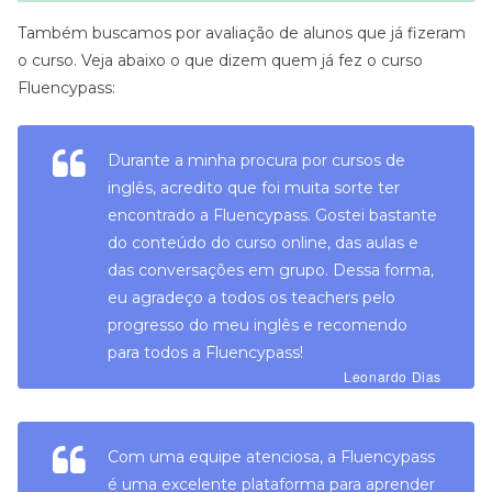
Também buscamos por avaliação de alunos que já fizeram
o curso. Veja abaixo o que dizem quem já fez o curso
Fluencypass:
Durante a minha procura por cursos de
inglês, acredito que foi muita sorte ter
encontrado a Fluencypass. Gostei bastante
do conteúdo do curso online, das aulas e
das conversações em grupo. Dessa forma,
eu agradeço a todos os teachers pelo
progresso do meu inglês e recomendo
para todos a Fluencypass!
Leonardo Dias
Com uma equipe atenciosa, a Fluencypass
é uma excelente plataforma para aprender