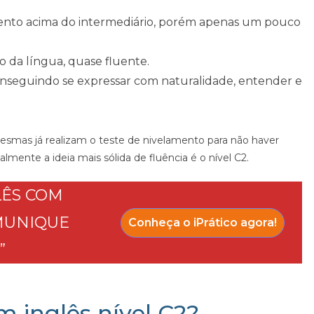
nto acima do intermediário, porém apenas um pouco
da língua, quase fluente.
onseguindo se expressar com naturalidade, entender e
mesmas já realizam o teste de nivelamento para não haver
ente a ideia mais sólida de fluência é o nível C2.
LÊS COM
OMUNIQUE
Conheça o iPrático agora!
”
m inglês nível C2?