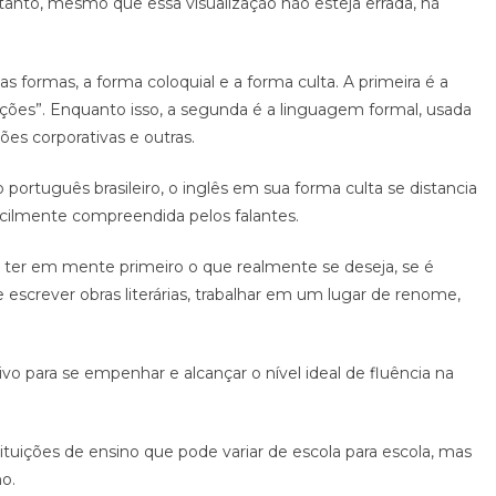
etanto, mesmo que essa visualização não esteja errada, há
s formas, a forma coloquial e a forma culta. A primeira é a
rreções”. Enquanto isso, a segunda é a linguagem formal, usada
s corporativas e outras.
português brasileiro, o inglês em sua forma culta se distancia
acilmente compreendida pelos falantes.
so ter em mente primeiro o que realmente se deseja, se é
escrever obras literárias, trabalhar em um lugar de renome,
ivo para se empenhar e alcançar o nível ideal de fluência na
ituições de ensino que pode variar de escola para escola, mas
o.