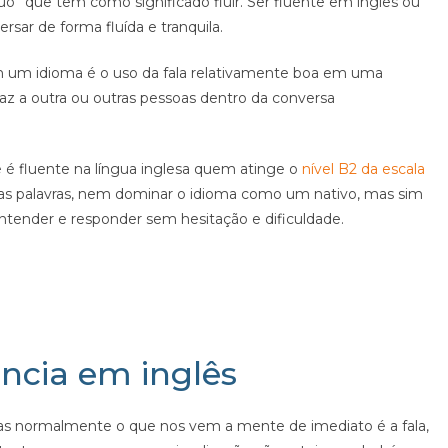
uo” que tem como significado fluir. Ser fluente em inglês ou
rsar de forma fluída e tranquila.
 um idioma é o uso da fala relativamente boa em uma
az a outra ou outras pessoas dentro da conversa
 é fluente na língua inglesa quem atinge o
nível B2 da escala
as palavras, nem dominar o idioma como um nativo, mas sim
ntender e responder sem hesitação e dificuldade.
ência em inglês
 Mas normalmente o que nos vem a mente de imediato é a fala,