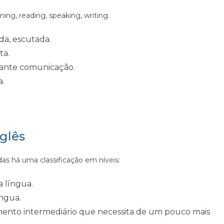
ning, reading, speaking, writing.
da, escutada.
ta.
rante comunicação.
a.
nglês
s há uma classificação em níveis:
a língua.
ngua.
ento intermediário que necessita de um pouco mais