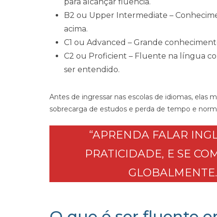
para alcançar fluência.
B2 ou Upper Intermediate – Conhecime
acima.
C1 ou Advanced – Grande conhecimento 
C2 ou Proficient – Fluente na língua c
ser entendido.
Antes de ingressar nas escolas de idiomas, elas 
sobrecarga de estudos e perda de tempo e normalm
“APRENDA FALAR ING
PRATICIDADE, E SE C
GLOBALMENTE.
O que é ser fluente e