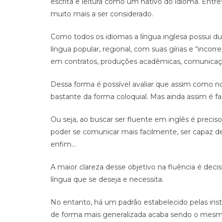
escrita e leitura como um nativo do idioma. Entr
muito mais a ser considerado.
Como todos os idiomas a língua inglesa possui dua
língua popular, regional, com suas gírias e “inco
em contratos, produções acadêmicas, comunicaçõe
Dessa forma é possível avaliar que assim como no 
bastante da forma coloquial. Mas ainda assim é f
Ou seja, ao buscar ser fluente em inglês é preci
poder se comunicar mais facilmente, ser capaz de 
enfim…
A maior clareza desse objetivo na fluência é decis
língua que se deseja e necessita.
No entanto, há um padrão estabelecido pelas inst
de forma mais generalizada acaba sendo o mesm