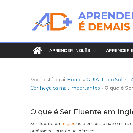
Pular
para
o
conteúdo
APRENDER INGLÊS
APRENDER 
Você está aqui:
Home
»
GUIA: Tudo Sobre A
Conheça os mais importantes
»
O que é Ser
O que é Ser Fluente em Ingl
Ser fluente em
inglês
hoje em dia já não é mais 
profissional, quanto acadêmico.