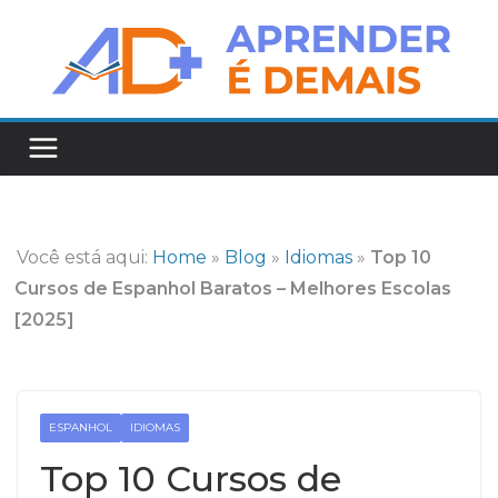
Pular
para
o
conteúdo
Você está aqui:
Home
»
Blog
»
Idiomas
»
Top 10
Cursos de Espanhol Baratos – Melhores Escolas
[2025]
ESPANHOL
IDIOMAS
Top 10 Cursos de