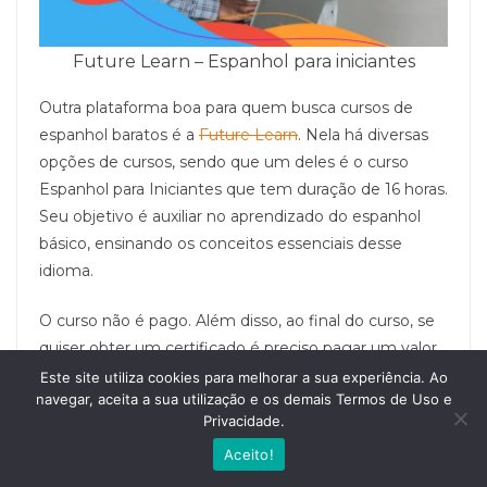
Future Learn – Espanhol para iniciantes
Outra plataforma boa para quem busca cursos de
espanhol baratos é a
Future Learn
. Nela há diversas
opções de cursos, sendo que um deles é o curso
Espanhol para Iniciantes que tem duração de 16 horas.
Seu objetivo é auxiliar no aprendizado do espanhol
básico, ensinando os conceitos essenciais desse
idioma.
O curso não é pago. Além disso, ao final do curso, se
quiser obter um certificado é preciso pagar um valor
de 44 euros para sua emissão.
Este site utiliza cookies para melhorar a sua experiência. Ao
navegar, aceita a sua utilização e os demais Termos de Uso e
Privacidade.
Aceito!
6. Busuu também é um dos