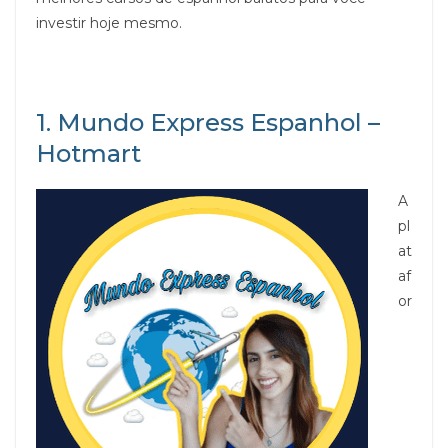
investir hoje mesmo.
1. Mundo Express Espanhol –
Hotmart
A
pl
at
af
or