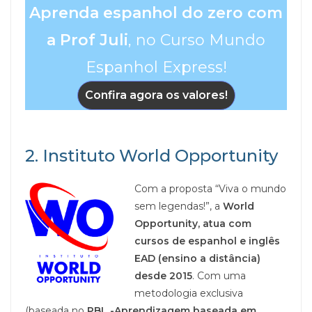
Aprenda espanhol do zero com
a Prof Juli
, no Curso Mundo
Espanhol Express!
Confira agora os valores!
2. Instituto World Opportunity
Com a proposta “Viva o mundo
sem legendas!”, a
World
Opportunity, atua com
cursos de espanhol e inglês
EAD (ensino a distância)
desde 2015
. Com uma
metodologia exclusiva
(baseada no
PBL -Aprendizagem baseada em