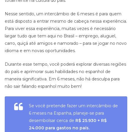
totalmente na cultura do país.
Nesse sentido, um intercâmbio de 6 meses é para quem
está disposto a entrar mesmo de cabeça nessa experiência.
Para viver essa experiência, muitas vezes é necessário
largar tudo que tem aqui no Brasil – emprego, aluguel,
carro, quiçá até amigos e namorado – para se jogar no novo
idioma e em novas oportunidades.
Durante esse tempo, você poderá explorar diversas regiões
do país e aprimorar suas habilidades no espanhol de
maneira significativa. Em 6 meses, não há desculpa para
não sair falando espanhol muito bem!
Se você pretende fazer um intercâmbio de
6 meses na Espanha, planeje-se para
desembolsar cerca de
R$ 25.930 + R$
24.000
para gastos no país.