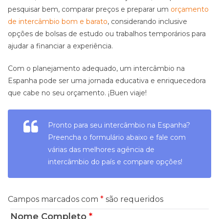
pesquisar bem, comparar preços e preparar um
orçamento
de intercâmbio bom e barato
, considerando inclusive
opções de bolsas de estudo ou trabalhos temporários para
ajudar a financiar a experiência.
Com o planejamento adequado, um intercâmbio na
Espanha pode ser uma jornada educativa e enriquecedora
que cabe no seu orçamento. ¡Buen viaje!
Pronto para seu intercâmbio na Espanha?
Preencha o formulário abaixo e fale com
várias das melhores agência de
intercâmbio do país e compare opções!
Campos marcados com
*
são requeridos
Nome Completo
*