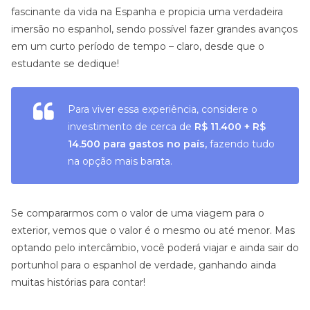
fascinante da vida na Espanha e propicia uma verdadeira
imersão no espanhol, sendo possível fazer grandes avanços
em um curto período de tempo – claro, desde que o
estudante se dedique!
Para viver essa experiência, considere o
investimento de cerca de
R$ 11.400 + R$
14.500
para gastos no país,
fazendo tudo
na opção mais barata.
Se compararmos com o valor de uma viagem para o
exterior, vemos que o valor é o mesmo ou até menor. Mas
optando pelo intercâmbio, você poderá viajar e ainda sair do
portunhol para o espanhol de verdade, ganhando ainda
muitas histórias para contar!