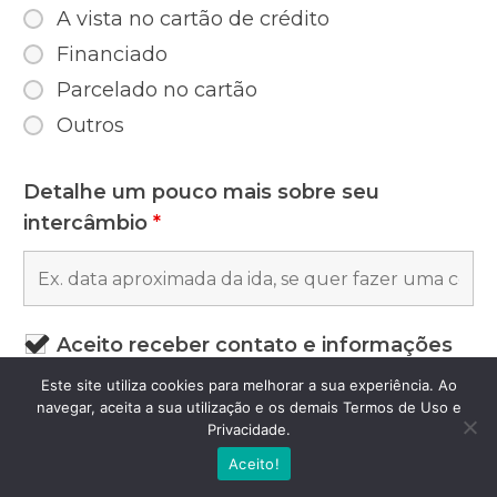
A vista no cartão de crédito
Financiado
Parcelado no cartão
Outros
Detalhe um pouco mais sobre seu
intercâmbio
*
Aceito receber contato e informações
dos parceiros e do site Aprender é
Este site utiliza cookies para melhorar a sua experiência. Ao
Demais.
*
navegar, aceita a sua utilização e os demais Termos de Uso e
Privacidade.
Quanto é 9 menos 4?
*
Aceito!