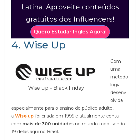
Latina. Aproveite conteúdos
gratuitos dos Influencers!
Quero Estudar Inglês Agora!
4. Wise Up
Com
uma
metodo
logia
Wise up – Black Friday
desenv
olvida
especialmente para o ensino do público adulto,
a
Wise up
foi criada em 1995 e atualmente conta
com
mais de 300
unidades
no mundo todo, sendo
19 delas aqui no Brasil.