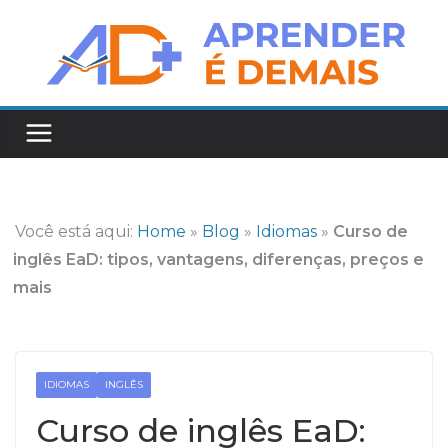
Pular
para
o
conteúdo
Você está aqui:
Home
»
Blog
»
Idiomas
»
Curso de
inglês EaD: tipos, vantagens, diferenças, preços e
mais
IDIOMAS
INGLÊS
Curso de inglês EaD: