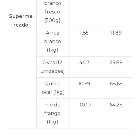
branco
fresco
Superme
(500g)
rcado
Arroz
1,85
11,89
branco
(1kg)
Ovos (12
4,03
25,89
unidades)
Queijo
10,69
68,69
local (1kg)
Filé de
10,00
64,25
frango
(1kg)