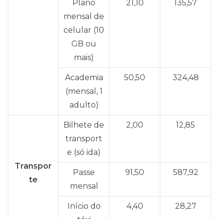
Plano
21,10
135,57
mensal de
celular (10
GB ou
mais)
Academia
50,50
324,48
(mensal, 1
adulto)
Bilhete de
2,00
12,85
transport
e (só ida)
Transpor
Passe
91,50
587,92
te
mensal
Início do
4,40
28,27