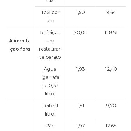
táxi
Táxi por
1,50
9,64
km
Refeição
20,00
128,51
Alimenta
em
ção fora
restauran
te barato
Água
1,93
12,40
(garrafa
de 0,33
litro)
Leite (1
1,51
9,70
litro)
Pão
1,97
12,65