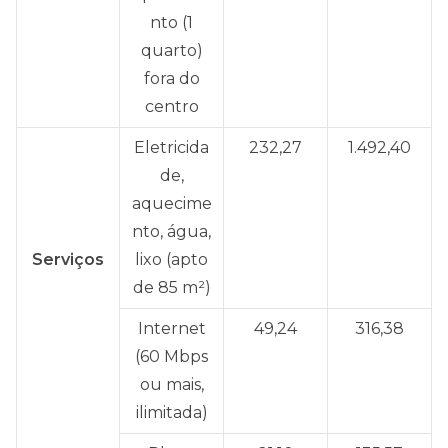
nto (1
quarto)
fora do
centro
Eletricida
232,27
1.492,40
de,
aquecime
nto, água,
Serviços
lixo (apto
de 85 m²)
Internet
49,24
316,38
(60 Mbps
ou mais,
ilimitada)