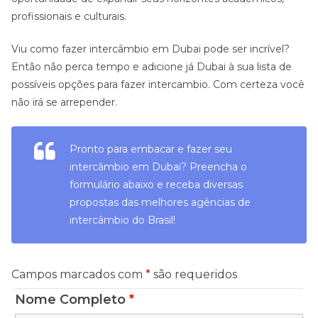
profissionais e culturais.
Viu como fazer intercâmbio em Dubai pode ser incrível?
Então não perca tempo e adicione já Dubai à sua lista de
possíveis opções para fazer intercambio. Com certeza você
não irá se arrepender.
Pronto para embacar e fazer seu
intercâmbio em Dubai? Preencha o
formulário abaixo e receba diversas
propostas das melhores agências de
intercâmbio do Brasil!
Campos marcados com
*
são requeridos
Nome Completo
*