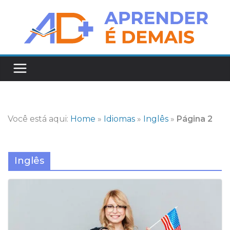
Pular
para
o
conteúdo
Você está aqui:
Home
»
Idiomas
»
Inglês
»
Página 2
Inglês